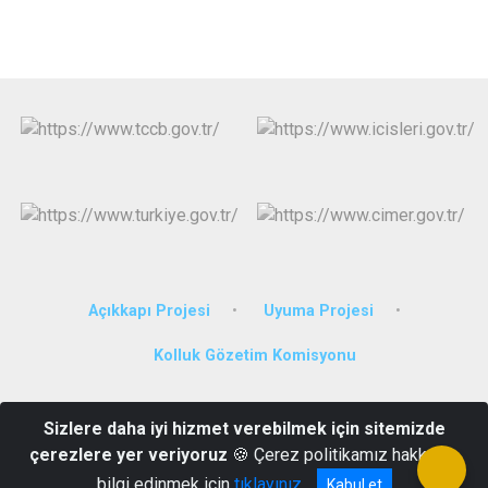
Açıkkapı Projesi
Uyuma Projesi
Kolluk Gözetim Komisyonu
Nur Mah. Vali Ozan Cad. Kaymakamlık Hizmet Binası
Sizlere daha iyi hizmet verebilmek için sitemizde
Artuklu/Mardin
çerezlere yer veriyoruz
🍪 Çerez politikamız hakkında
0 482 212 33 06
bilgi edinmek için
tıklayınız
Kabul et