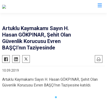
Mardin
Artuklu Kaymakamı Sayın H.
Hasan GÖKPINAR, Şehit Olan
Dargeçit
Nusaybin
Güvenlik Korucusu Evren
Derik
Ömerli
BAŞÇI'nın Taziyesinde
Kızıltepe
Savur
Mazıdağı
Yeşilli
Midyat
Artuklu
10.09.2019
Artuklu Kaymakamı Sayın H. Hasan GÖKPINAR, Şehit Olan
Güvenlik Korucusu Evren BAŞÇI'nın Taziyesine katıldı.