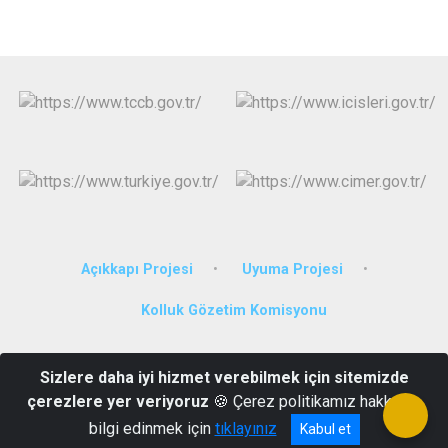
Açıkkapı Projesi
Uyuma Projesi
Kolluk Gözetim Komisyonu
Nur Mah. Vali Ozan Cad. Kaymakamlık Hizmet Binası
Sizlere daha iyi hizmet verebilmek için sitemizde
Artuklu/Mardin
çerezlere yer veriyoruz
🍪 Çerez politikamız hakkında
0 482 212 33 06
bilgi edinmek için
tıklayınız
Kabul et