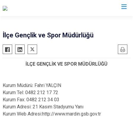
Mardin
İlçe Gençlik ve Spor Müdürlüğü
Dargeçit
Nusaybin
Derik
Ömerli
İLÇE GENÇLİK VE SPOR MÜDÜRLÜĞÜ
Kızıltepe
Savur
Mazıdağı
Yeşilli
Midyat
Artuklu
Kurum Müdürü: Fahri YALÇIN
Kurum Tel: 0482 212 17 72
Kurum Fax: 0482 212 34 03
Kurum Adresi: 21 Kasım Stadyumu Yanı
Kurum Web Adresi:http://www.mardin.gsb.gov.tr