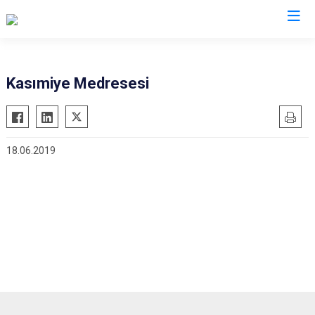
Mardin
Kasımiye Medresesi
Dargeçit
Nusaybin
Derik
Ömerli
18.06.2019
Kızıltepe
Savur
Mazıdağı
Yeşilli
Midyat
Artuklu