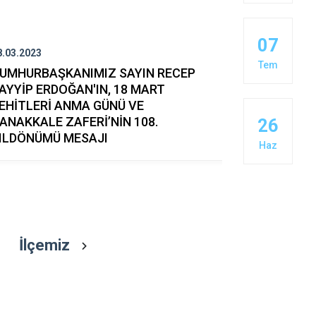
Mazıdağı
Midyat
07
8.03.2023
22.09.2021
Tem
UMHURBAŞKANIMIZ SAYIN RECEP
Kaymakaml
AYYİP ERDOĞAN'IN, 18 MART
"Bağımlılı
EHİTLERİ ANMA GÜNÜ VE
Yolları " Ko
ANAKKALE ZAFERİ’NİN 108.
26
ILDÖNÜMÜ MESAJI
Haz
İlçemiz