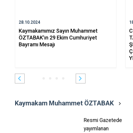
28.10.2024
1
Kaymakamımız Sayın Muhammet
C
ÖZTABAK'ın 29 Ekim Cumhuriyet
T
Bayramı Mesajı
Ş
Ç
Y
Kaymakam Muhammet ÖZTABAK
Resmi Gazetede
yayımlanan