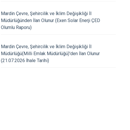
Yeşilli
Artuklu
Mardin Çevre, Şehircilik ve İklim Değişikliği İl
Müdürlüğünden İlan Olunur (Exen Solar Enerji ÇED
23.10.2020
Olumlu Raporu)
ığımız Kurum Personeline
Kaymakamlığımız Per
k Yapıcı Maddeler ve Korunma
"Yangınlara Karşı Alı
nulu Eğitim Verildi
Konulu Eğitim Yapıld
Mardin Çevre, Şehircilik ve İklim Değişikliği İl
Müdürlüğü(Milli Emlak Müdürlüğü)'den İlan Olunur
(21.07.2026 İhale Tarihi)